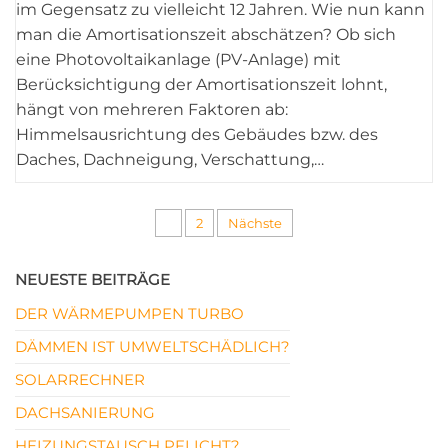
im Gegensatz zu vielleicht 12 Jahren. Wie nun kann
man die Amortisationszeit abschätzen? Ob sich
eine Photovoltaikanlage (PV-Anlage) mit
Berücksichtigung der Amortisationszeit lohnt,
hängt von mehreren Faktoren ab:
Himmelsausrichtung des Gebäudes bzw. des
Daches, Dachneigung, Verschattung,…
Seitennummerierung
1
2
Nächste
der
NEUESTE BEITRÄGE
Beiträge
DER WÄRMEPUMPEN TURBO
DÄMMEN IST UMWELTSCHÄDLICH?
SOLARRECHNER
DACHSANIERUNG
HEIZUNGSTAUSCH PFLICHT?