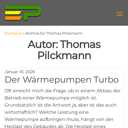
Zum
Energieberater
Inhalt
Energie-
springen
Effizienz-
Duisburg
Experte
Startseite
»
Archive für Thomas Pilckmann
Autor:
Thomas
Pilckmann
Januar 16, 2026
Der Wärmepumpen Turbo
Oft erreicht mich die Frage, ob in einem Altbau der
Betrieb einer Wärmepumpe möglich ist.
Grundsätzlich ist die Antwort ja, aber ist das auch
wirtschaftlich? Welche Leistung eine
Wärmepumpe aufbringen muss, hängt von der
Heizlast des Gebäudes ab. Die Heizlast eines